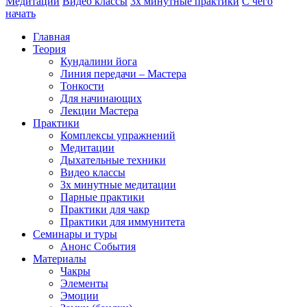
Медитации
Видео классы
3х минутные практики
С чего
начать
Главная
Теория
Кундалини йога
Линия передачи – Мастера
Тонкости
Для начинающих
Лекции Мастера
Практики
Комплексы упражнений
Медитации
Дыхательные техники
Видео классы
3х минутные медитации
Парные практики
Практики для чакр
Практики для иммунитета
Семинары и туры
Анонс События
Материалы
Чакры
Элементы
Эмоции