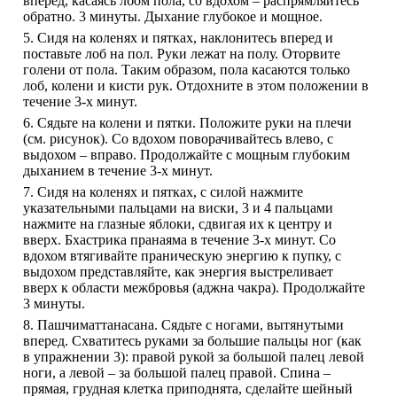
вперёд, касаясь лбом пола, со вдохом – распрямляйтесь
обратно. 3 минуты. Дыхание глубокое и мощное.
5. Сидя на коленях и пятках, наклонитесь вперед и
поставьте лоб на пол. Руки лежат на полу. Оторвите
голени от пола. Таким образом, пола касаются только
лоб, колени и кисти рук. Отдохните в этом положении в
течение 3-х минут.
6. Сядьте на колени и пятки. Положите руки на плечи
(см. рисунок). Со вдохом поворачивайтесь влево, с
выдохом – вправо. Продолжайте с мощным глубоким
дыханием в течение 3-х минут.
7. Сидя на коленях и пятках, с силой нажмите
указательными пальцами на виски, 3 и 4 пальцами
нажмите на глазные яблоки, сдвигая их к центру и
вверх. Бхастрика пранаяма в течение 3-х минут. Со
вдохом втягивайте праническую энергию к пупку, с
выдохом представляйте, как энергия выстреливает
вверх к области межбровья (аджна чакра). Продолжайте
3 минуты.
8. Пашчиматтанасана. Сядьте с ногами, вытянутыми
вперед. Схватитесь руками за большие пальцы ног (как
в упражнении 3): правой рукой за большой палец левой
ноги, а левой – за большой палец правой. Спина –
прямая, грудная клетка приподнята, сделайте шейный