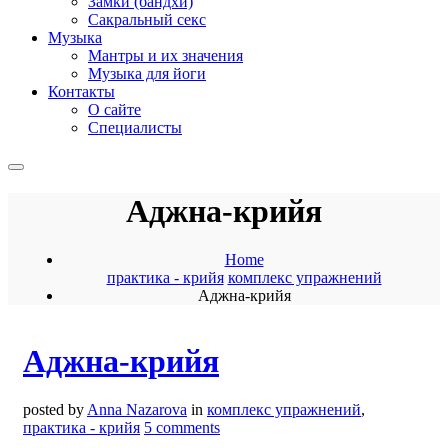
Замки (бандхи)
Сакральный секс
Музыка
Мантры и их значения
Музыка для йоги
Контакты
О сайте
Специалисты
Аджна-крийя
Home
практика - крийя
комплекс упражнений
Аджна-крийя
Аджна-крийя
posted by
Anna Nazarova
in
комплекс упражнений
,
практика - крийя
5 comments