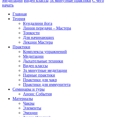
Медитации
Видео классы
3х минутные практики
С чего
начать
Главная
Теория
Кундалини йога
Линия передачи – Мастера
Тонкости
Для начинающих
Лекции Мастера
Практики
Комплексы упражнений
Медитации
Дыхательные техники
Видео классы
3х минутные медитации
Парные практики
Практики для чакр
Практики для иммунитета
Семинары и туры
Анонс События
Материалы
Чакры
Элементы
Эмоции