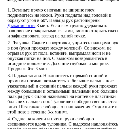
1. Встаньте прямо с ногами на ширине плеч,
поднимитесь на носки. Руки подняты над головой и
образуют угол в 60°. Пальцы рук растопырены.
Дыхание огня
3 мин. Если вам трудно удерживать
равновесие с закрытыми глазами, можно открыть глаза
и зафиксировать взгляд на одной точке.
2. Лягушка. Сядьте на корточки, упритесь пальцами рук
в пол (руки проходят между коленей). Со вдохом, не
отрывая рук от пола, встаньте, выпрямляя ноги и не
опуская пятки на пол. С выдохом возвращайтесь в
исходное положение. Дыхание глубокое и мощное.
Продолжайте 3 мин.
3. Падахастасана. Наклонитесь с прямой спиной и
прямыми ногами, возьмитесь за большие пальцы ног:
указательный и средний пальцы каждой руки проходят
между большими и остальными пальцами ног, большие
пальцы рук с силой нажимают на ногтевые пластинки
больших пальцев ног. Туловище свободно свешивается
вниз. Шея также свободна от напряжения. Отдохните в
этой позе в течение 3-х минут.
4. Сядьте на колени и пятки, руки свободно
свешиваются вдоль туловища. С выдохом наклоняйтесь