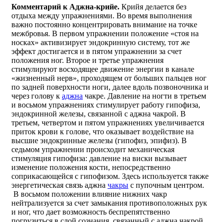
Комментарий к Аджна-крийе.
Крийя делается без
отдыха между упражнениями. Во время выполнения
важно постоянно концентрировать внимание на точке
межбровья. В первом упражнении положение «стоя на
носках» активизирует эндокринную систему, тот же
эффект достигается и в пятом упражнении за счет
положения ног. Второе и третье упражнения
стимулируют восходящее движение энергии в канале
«жизненный нерв», проходящем от больших пальцев ног
по задней поверхности ноги, далее вдоль позвоночника и
через голову к
аджна
чакре. Давление на ногти в третьем
и восьмом упражнениях стимулирует работу гипофиза,
эндокринной железы, связанной с аджна чакрой. В
третьем, четвертом и пятом упражнениях увеличивается
приток крови к голове, что оказывает воздействие на
высшие эндокринные железы (гипофиз, эпифиз). В
седьмом упражнении происходит механическая
стимуляция гипофиза: давление на виски вызывает
изменение положения кости, непосредственно
соприкасающейся с гипофизом. Здесь используется также
энергетическая связь аджна
чакры
с пупочным центром.
В восьмом положении влияние нижних чакр
нейтрализуется за счет замыкания противоположных рук
и ног, что дает возможность беспрепятственно
погрузиться в слой сознания, связанный с аджна чакрой.