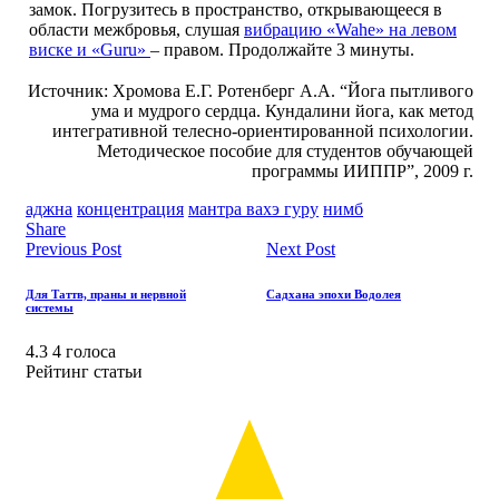
замок. Погрузитесь в пространство, открывающееся в
области межбровья, слушая
вибрацию «Wahe» на левом
виске и «Guru»
– правом. Продолжайте 3 минуты.
Источник: Хромова Е.Г. Ротенберг А.А. “Йога пытливого
ума и мудрого сердца. Кундалини йога, как метод
интегративной телесно-ориентированной психологии.
Методическое пособие для студентов обучающей
программы ИИППР”, 2009 г.
аджна
концентрация
мантра вахэ гуру
нимб
Share
Previous Post
Next Post
Для Таттв, праны и нервной
Садхана эпохи Водолея
системы
4.3
4
голоса
Рейтинг статьи