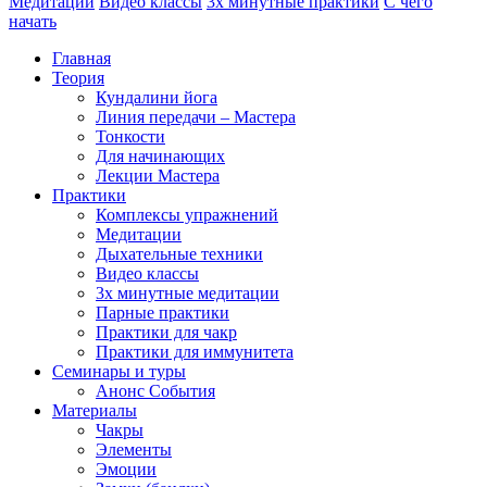
Медитации
Видео классы
3х минутные практики
С чего
начать
Главная
Теория
Кундалини йога
Линия передачи – Мастера
Тонкости
Для начинающих
Лекции Мастера
Практики
Комплексы упражнений
Медитации
Дыхательные техники
Видео классы
3х минутные медитации
Парные практики
Практики для чакр
Практики для иммунитета
Семинары и туры
Анонс События
Материалы
Чакры
Элементы
Эмоции